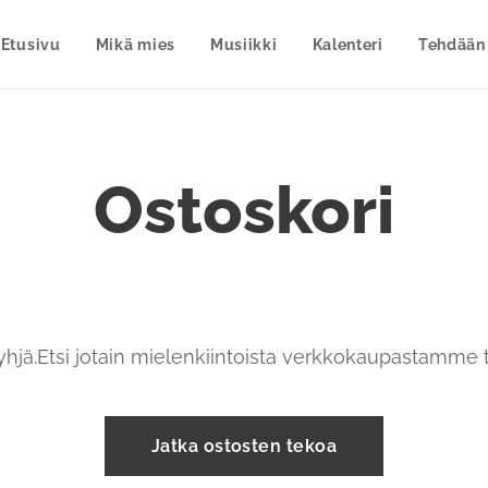
Etusivu
Mikä mies
Musiikki
Kalenteri
Tehdään
Ostoskori
yhjä.Etsi jotain mielenkiintoista verkkokaupastamme 
Jatka ostosten tekoa