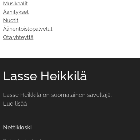
Musikaalit
Äänitykset
Nuotit
Äänentoistopalvelut
Ota yhteyttä
Lasse Heikkilä
Lasse Heikkilä on suomalainen säveltäjä.
Lue lisää
Nettikioski