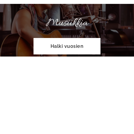
Musiikkia
Halki vuosien
Tilaa Lassen
Nettikioskista