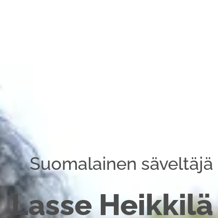
Suomalainen säveltäjä
Lasse Heikkilä