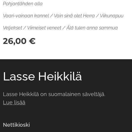
Pohjantähden alla
Vaari-vainaan kannel / Vain sinä olet Herra / Viikunapuu
Veljekset / Viimeiset veneet / Älä tulen anna sammua
26,00
€
Lasse Heikkilä
Lasse Heikkilä on suomalainen säveltäjä.
Lue lisää
Nettikioski