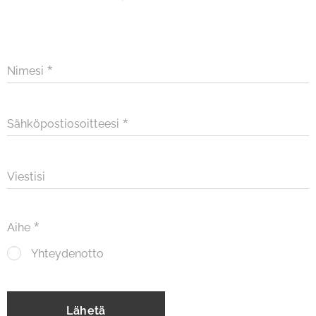
Nimesi
Sähköpostiosoitteesi
Viestisi
Aihe
Yhteydenotto
Lähetä