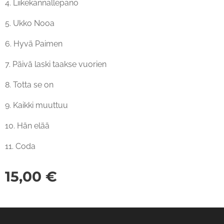
4. Liikekannallepano
5. Ukko Nooa
6. Hyvä Paimen
7. Päivä laski taakse vuorien
8. Totta se on
9. Kaikki muuttuu
10. Hän elää
11. Coda
15,00
€