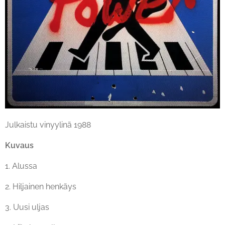
Julkaistu vinyylinä 1988
Kuvaus
1. Alussa
2. Hiljainen henkäys
3. Uusi uljas