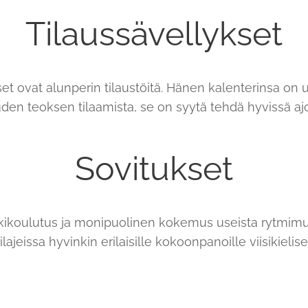
Tilaussävellykset
t ovat alunperin tilaustöitä. Hänen kalenterinsa on us
uden teoksen tilaamista, se on syytä tehdä hyvissä ajo
Sovitukset
koulutus ja monipuolinen kokemus useista rytmimusii
ilajeissa hyvinkin erilaisille kokoonpanoille viisikieli