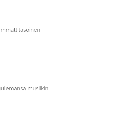
 ammattitasoinen
kuulemansa musiikin