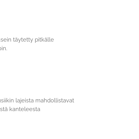
ein täytetty pitkälle
in.
kin lajeista mahdollistavat
sestä kanteleesta