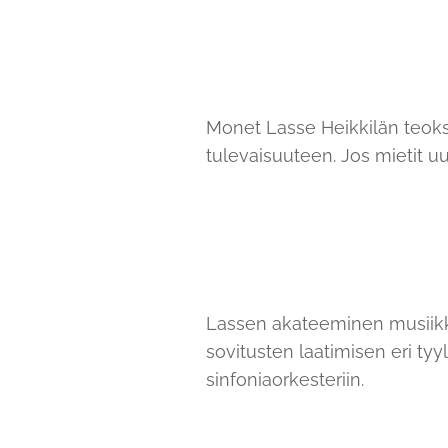
Monet Lasse Heikkilän teokse
tulevaisuuteen. Jos mietit u
Lassen akateeminen musiikki
sovitusten laatimisen eri tyyl
sinfoniaorkesteriin.