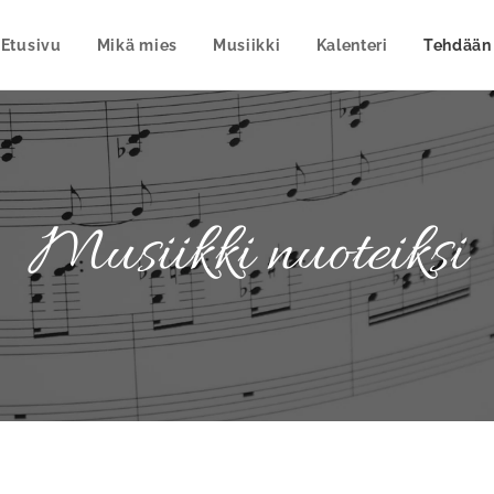
Etusivu
Mikä mies
Musiikki
Kalenteri
Tehdään
Musiikki nuoteiksi