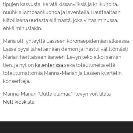
tipujen kasvusta, kerätä kissanviiksiä ja kriikunoita,
nuuhkia lampaankuonoa ja laventelia. Kauttaaltaan
kiitollisena uudesta elämästä, joka virtaa minussa,
ehkä minustakin.
Maria otti yhteyttä Lasseen koronaepidemian alkaessa.
Lasse pyysi lähettämään demon ja ihastui välittömästi
Marian herttaiseen ääneen. Levyn teko alkoi saman
tien, ja nyt on
kalenterissa
sekä toteutuneita että
toteutumattomia Manna-Marian ja Lassen kvartetin
konsertteja.
Manna-Marian "Uutta elämää" -levyn voit tilata
Nettikioskista
.