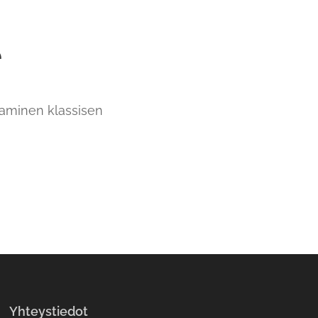
e
taminen klassisen
Yhteystiedot