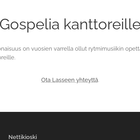
Gospelia kanttoreill
onaisuus on vuosien varrella ollut rytmimusiikin opet
eille.
Ota Lasseen yhteyttä
.
Nettikioski