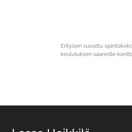
Erityisen suosittu opintokok
koulutuksen saaneille kanttor