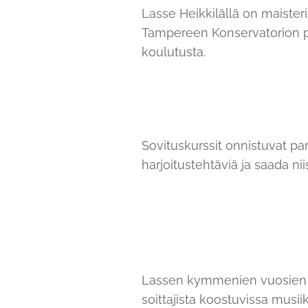
Lasse Heikkilällä on maister
Tampereen Konservatorion pä
koulutusta.
Sovituskurssit onnistuvat par
harjoitustehtäviä ja saada nii
Lassen kymmenien vuosien
soittajista koostuvissa musii