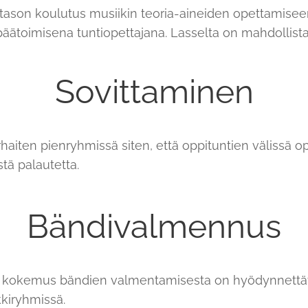
itason koulutus musiikin teoria-aineiden opettamiseen
ätoimisena tuntiopettajana. Lasselta on mahdollista 
Sovittaminen
haiten pienryhmissä siten, että oppituntien välissä op
stä palautetta.
Bändivalmennus
 kokemus bändien valmentamisesta on hyödynnettä
kkiryhmissä.