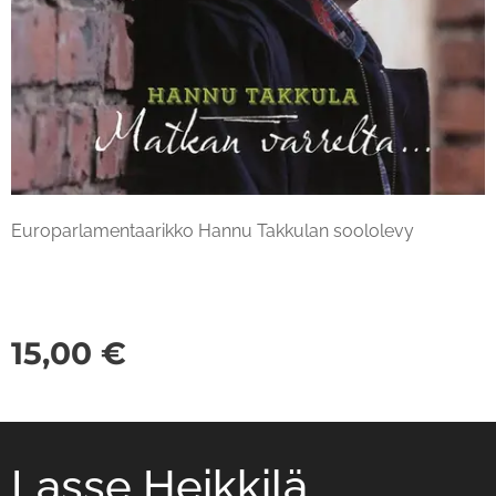
Europarlamentaarikko Hannu Takkulan soololevy
15,00
€
Lasse Heikkilä