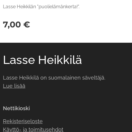
Lasse Heikkilän "puolielämänkerta!".
7,00
€
Lasse Heikkilä
Lasse Heikkilä on suomalainen säveltäjä.
Lue lisää
Nettikioski
Rekisteriseloste
Käyttö- ja toimitusehdot