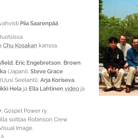
vahvisti
Piia Saarenpää
Ruotsissa
sa
Chu Kosakan
kanssa.
field
,
Eric Engebretson
,
Brown
ka
(Japani),
Steve Grace
(Uusi Seelanti),
Arja Koriseva
,
ikki Hela
ja
Ella Lahtinen
video
ja
, Gospel Power ry.
lla soittaa Robinson Crew
Visual Image.
ä.