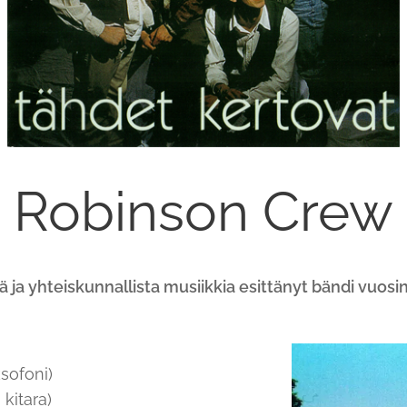
Robinson Crew
ä ja yhteiskunnallista musiikkia esittänyt bändi vuos
ksofoni)
kitara)