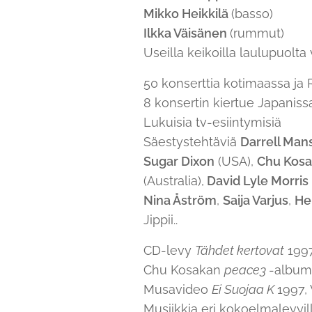
Mikko Heikkilä
(basso)
Ilkka Väisänen
(rummut)
Useilla keikoilla laulupuolta 
50 konserttia kotimaassa ja 
8 konsertin kiertue Japanis
Lukuisia tv-esiintymisiä
Säestystehtäviä
Darrell Mans
Sugar Dixon
(USA),
Chu Kosa
(Australia),
David Lyle Morris
Nina Åström
,
Saija Varjus
,
He
Jippii..
CD-levy
Tähdet kertovat
1997
Chu Kosakan
peace3
-albumi
Musavideo
Ei Suojaa K
1997, 
Musiikkia eri kokoelmalevyill